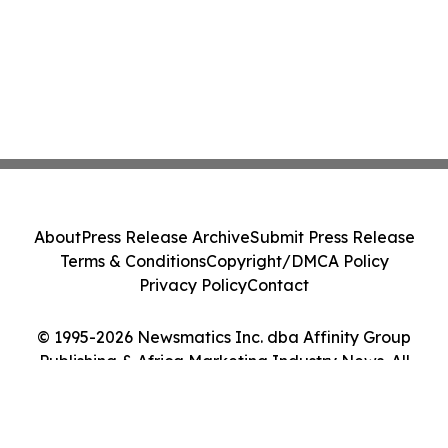
About
Press Release Archive
Submit Press Release
Terms & Conditions
Copyright/DMCA Policy
Privacy Policy
Contact
© 1995-2026 Newsmatics Inc. dba Affinity Group
Publishing & Africa Marketing Industry News. All
Rights Reserved.
Cookie Settings / Your Privacy Choices